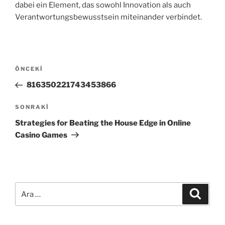
dabei ein Element, das sowohl Innovation als auch
Verantwortungsbewusstsein miteinander verbindet.
ÖNCEKI
816350221743453866
SONRAKI
Strategies for Beating the House Edge in Online
Casino Games