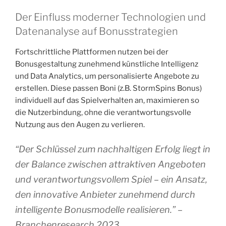
Der Einfluss moderner Technologien und
Datenanalyse auf Bonusstrategien
Fortschrittliche Plattformen nutzen bei der
Bonusgestaltung zunehmend künstliche Intelligenz
und Data Analytics, um personalisierte Angebote zu
erstellen. Diese passen Boni (z.B. StormSpins Bonus)
individuell auf das Spielverhalten an, maximieren so
die Nutzerbindung, ohne die verantwortungsvolle
Nutzung aus den Augen zu verlieren.
“Der Schlüssel zum nachhaltigen Erfolg liegt in
der Balance zwischen attraktiven Angeboten
und verantwortungsvollem Spiel – ein Ansatz,
den innovative Anbieter zunehmend durch
intelligente Bonusmodelle realisieren.” –
Branchenresearch 2023