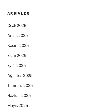
ARŞIVLER
Ocak 2026
Aralık 2025
Kasım 2025
Ekim 2025
Eylül 2025
Ağustos 2025
Temmuz 2025
Haziran 2025
Mayıs 2025