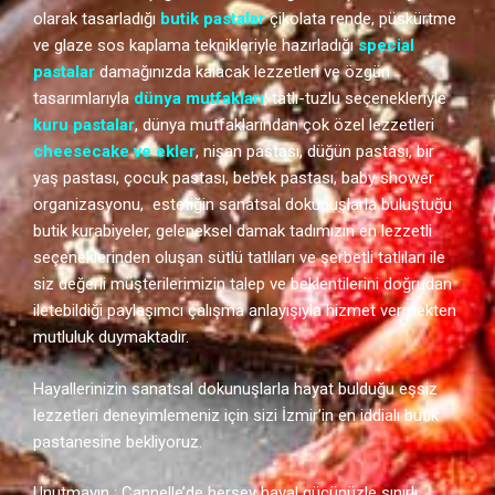
olarak tasarladığı
butik pastalar
çikolata rende, püskürtme
ve glaze sos kaplama teknikleriyle hazırladığı
special
pastalar
damağınızda kalacak lezzetleri ve özgün
tasarımlarıyla
dünya mutfakları
, tatlı-tuzlu seçenekleriyle
kuru pastalar
, dünya mutfaklarından çok özel lezzetleri
cheesecake ve ekler
, nişan pastası, düğün pastası, bir
yaş pastası, çocuk pastası, bebek pastası, baby shower
organizasyonu, estetiğin sanatsal dokunuşlarla buluştuğu
butik kurabiyeler, geleneksel damak tadımızın en lezzetli
seçeneklerinden oluşan sütlü tatlıları ve şerbetli tatlıları ile
siz değerli müşterilerimizin talep ve beklentilerini doğrudan
iletebildiği paylaşımcı çalışma anlayışıyla hizmet vermekten
mutluluk duymaktadır.
Hayallerinizin sanatsal dokunuşlarla hayat bulduğu eşsiz
lezzetleri deneyimlemeniz için sizi İzmir’in en iddialı butik
pastanesine bekliyoruz.
Unutmayın ; Cannelle’de herşey hayal gücünüzle sınırlı.